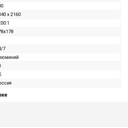
00
840 x 2160
200:1
78x178
4/7
люминий
0
К
оссия
ыке