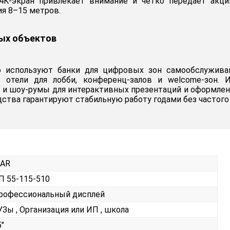
K-экран привлекает внимание и четко передает акции
ия 8–15 метров.
ых объектов
 используют банки для цифровых зон самообслужива
 отели для лобби, конференц-залов и welcome-зон.
 и шоу-румы для интерактивных презентаций и оформлени
дства гарантируют стабильную работу годами без частого
KAR
П 55-115-510
рофессиональный дисплей
УЗы , Организация или ИП , школа
5"