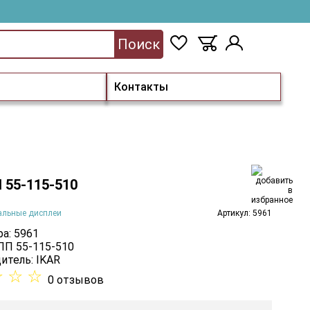
Поиск
Контакты
 55-115-510
альные дисплеи
Артикул: 5961
а: 5961
 ПП 55-115-510
итель:
IKAR
☆
☆
☆
0 отзывов