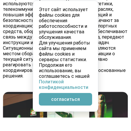
используются в области транспорта, энергетики,
телекоммуникаций, медицины и других отраслях,
Этот сайт использует
повышая эффективность работы организаций и
файлы cookies для
безопасность. Диспетчерские центры отвечают за
обеспечения
координацию и контроль различных транспортных
работоспособности и
средств, оборудования и персонала. Они обеспечивают
улучшения качества
связь между всеми участниками процесса, передают
обслуживания.
инструкции и контролируют выполнение задач.
Для улучшения работы
Ситуационные центры, в свою очередь, являются
сайта мы применяем
местом сбора, анализа и обработки информации о
файлы cookies и
текущей ситуации. Они позволяют оперативно
серверы статистики.
реагировать на возникающие проблемы,
Продолжая его
координировать действия и принимать обоснованные
использование, вы
решения.
соглашаетесь с нашей
Политикой
конфиденциальности
согласиться