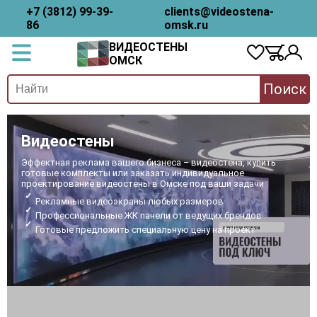
+7 (3812) 99-39-
clients@videostena-
86
omsk.ru
ВИДЕОСТЕНЫ
ОМСК
Поиск
Видеостены
Эффектная реклама вашего бизнеса – видеостена, купить
готовые комплекты или заказать индивидуальное
проектирование видеостены в Омске под ваши задачи
Рекламные видеоэкраны любых размеров
Профессиональные ЖК панели от ведущих брендов
Готовые предложить специальную цену на проект