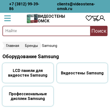
+7 (3812) 99-39-
clients@videostena-
86
omsk.ru
ВИДЕОСТЕНЫ
ОМСК
Поиск
Главная
Бренды
Samsung
Оборудование Samsung
LCD панели для
Видеостены Samsung
видеостен Samsung
Профессиональные
дисплеи Samsung