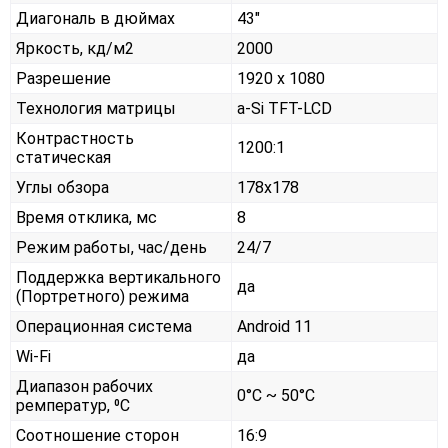
Диагональ в дюймах
43"
Яркость, кд/м2
2000
Разрешение
1920 x 1080
Технология матрицы
a-Si TFT-LCD
Контрастность
1200:1
статическая
Углы обзора
178x178
Время отклика, мс
8
Режим работы, час/день
24/7
Поддержка вертикального
да
(Портретного) режима
Операционная система
Android 11
Wi-Fi
да
Диапазон рабочих
0°С ~ 50°С
ремператур, ⁰С
Соотношение сторон
16:9