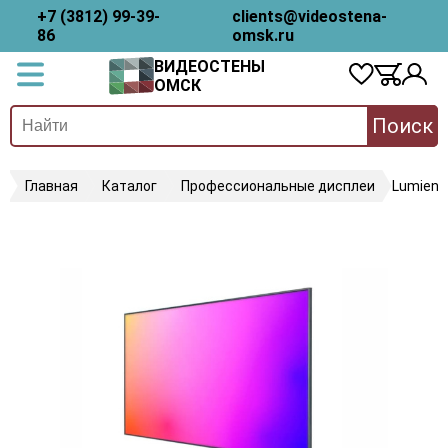
+7 (3812) 99-39-
clients@videostena-
86
omsk.ru
ВИДЕОСТЕНЫ
ОМСК
Поиск
Главная
Каталог
Профессиональные дисплеи
Lumien 