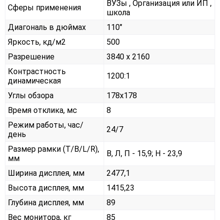
ВУЗы , Организация или ИП ,
Сферы применения
школа
Диагональ в дюймах
110"
Яркость, кд/м2
500
Разрешение
3840 x 2160
Контрастность
1200:1
динамическая
Углы обзора
178x178
Время отклика, мс
8
Режим работы, час/
24/7
день
Размер рамки (T/B/L/R),
В, Л, П - 15,9; Н - 23,9
мм
Ширина дисплея, мм
2477,1
Высота дисплея, мм
1415,23
Глубина дисплея, мм
89
Вес монитора, кг
85