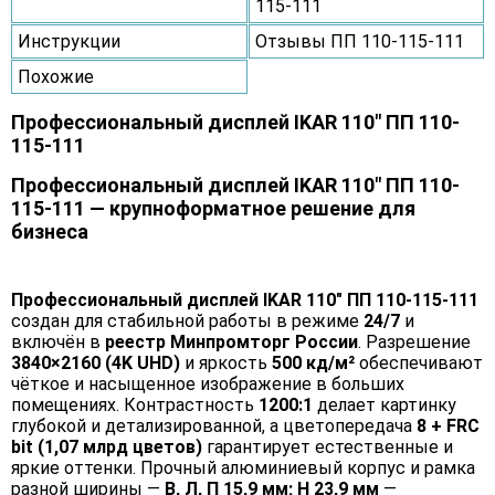
115-111
Инструкции
Отзывы ПП 110-115-111
Похожие
Профессиональный дисплей IKAR 110" ПП 110-
115-111
Профессиональный дисплей IKAR 110" ПП 110-
115-111 — крупноформатное решение для
бизнеса
Профессиональный дисплей IKAR 110" ПП 110-115-111
создан для стабильной работы в режиме
24/7
и
включён в
реестр Минпромторг России
. Разрешение
3840×2160 (4K UHD)
и яркость
500 кд/м²
обеспечивают
чёткое и насыщенное изображение в больших
помещениях. Контрастность
1200:1
делает картинку
глубокой и детализированной, а цветопередача
8 + FRC
bit (1,07 млрд цветов)
гарантирует естественные и
яркие оттенки. Прочный алюминиевый корпус и рамка
разной ширины —
В, Л, П 15,9 мм; Н 23,9 мм
—