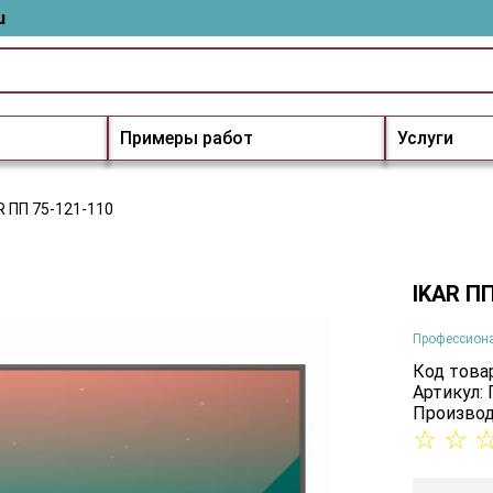
u
Примеры работ
Услуги
R ПП 75-121-110
IKAR ПП
Профессион
Код товар
Артикул:
Производ
☆
☆