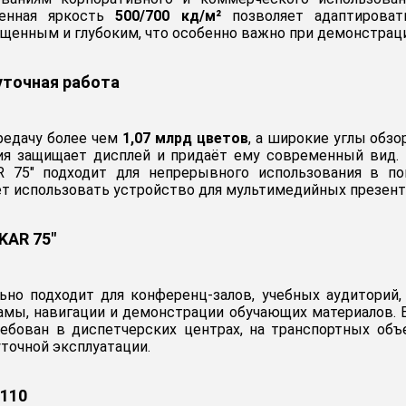
менная яркость
500/700 кд/м²
позволяет адаптироват
енным и глубоким, что особенно важно при демонстраци
уточная работа
редачу более чем
1,07 млрд цветов
, а широкие углы обз
ния защищает дисплей и придаёт ему современный вид. 
 75" подходит для непрерывного использования в по
т использовать устройство для мультимедийных презент
KAR 75"
но подходит для конференц-залов, учебных аудиторий,
амы, навигации и демонстрации обучающих материалов. 
бован в диспетчерских центрах, на транспортных объе
точной эксплуатации.
-110