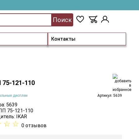
Поиск
Контакты
 75-121-110
альные дисплеи
Артикул: 5639
а: 5639
 ПП 75-121-110
итель:
IKAR
☆
☆
☆
0 отзывов