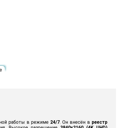
е
ьной работы в режиме
24/7
. Он внесён в
реестр
ния. Высокое разрешение
3840×2160 (4K UHD)