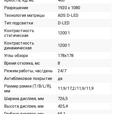
Яркость, кд/м2
400
Разрешение
1920 x 1080
Технология матрицы
ADS D-LED
Тип подсветки
D-LED
Контрастность
1200:1
статическая
Контрастность
1200:1
динамическая
Углы обзора
178x178
Время отклика, мс
8
Режим работы, час/день
24/7
Антибликовое покрытие
да
Размер рамки (T/B/L/R),
11,9/17,2/11,9/11,9
мм
Ширина дисплея, мм
726,5
Высота дисплея, мм
425,4
Глубина дисплея, мм
65,1