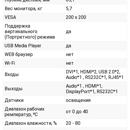
Вес монитора, кг
5,7
VESA
200 x 200
Поддержка
вертикального
да
(Портретного) режима
USB Media Player
да
WEB браузер
нет
Wi-Fi
нет
DVI*1, HDMI*2, USB 2.0*2,
Входы
Audio*1 , RS232С*1, RJ45*1
Audio*1 , HDMI*1,
Выходы
DisplayPort*1, RS232С*1
Датчики
освещения
Диапазон рабочих
от 0 до 40
ремператур, ⁰С
Диапазон влажности, %
20 - 80