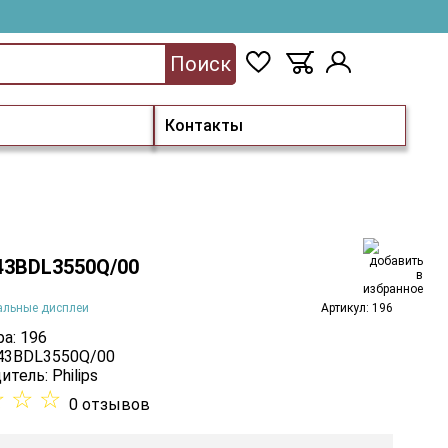
Поиск
Контакты
 43BDL3550Q/00
альные дисплеи
Артикул: 196
а: 196
 43BDL3550Q/00
итель:
Philips
☆
☆
☆
0 отзывов