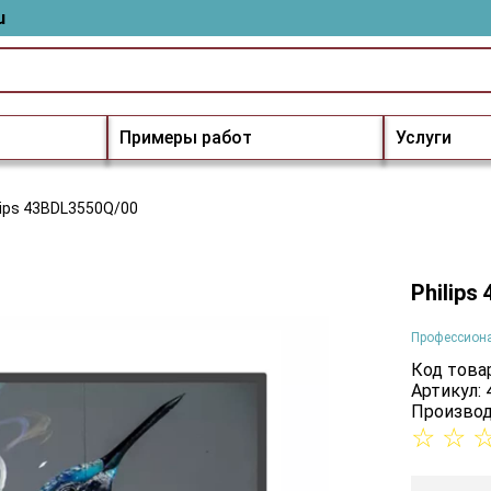
u
Примеры работ
Услуги
lips 43BDL3550Q/00
Philips
Профессион
Код товар
Артикул:
Производ
☆
☆