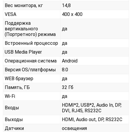
Вес монитора, кг
14,8
VESA
400 x 400
Поддержка
вертикального
да
(Портретного) режима
Встроенный процессор
да
USB Media Player
да
Операционная система
Android
Версия OS/платформы
8.0
WEB браузер
да
Память, ГБ
32 Гб
Wi-Fi
да
HDMI*2, USB*2, Audio In, DP,
Входы
DVI, RJ45, RS232С
Выходы
HDMI, Audio out, DP, RS232С
Датчики
освещения