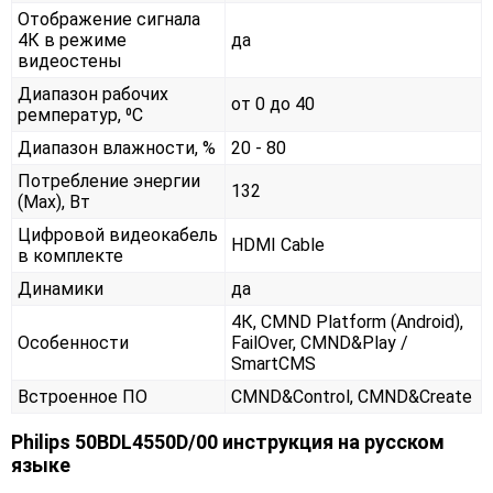
Отображение сигнала
4К в режиме
да
видеостены
Диапазон рабочих
от 0 до 40
ремператур, ⁰С
Диапазон влажности, %
20 - 80
Потребление энергии
132
(Max), Вт
Цифровой видеокабель
HDMI Cable
в комплекте
Динамики
да
4К, CMND Platform (Android),
Особенности
FailOver, CMND&Play /
SmartCMS
Встроенное ПО
CMND&Control, CMND&Create
Philips 50BDL4550D/00 инструкция на русском
языке