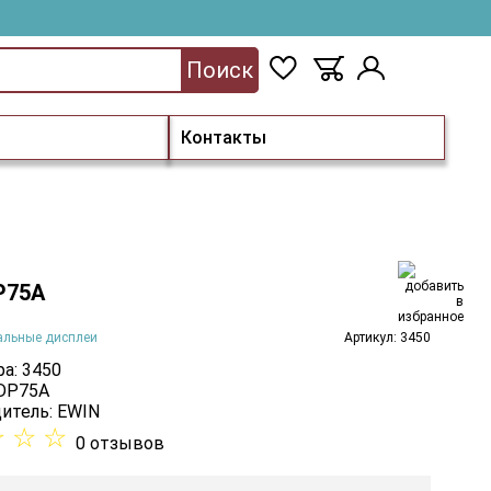
Поиск
Контакты
P75A
альные дисплеи
Артикул: 3450
а: 3450
 DP75A
итель:
EWIN
☆
☆
☆
0 отзывов