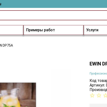
u
Примеры работ
Услуги
N DP75A
EWIN D
Профессион
Код товар
Артикул:
Производ
☆
☆