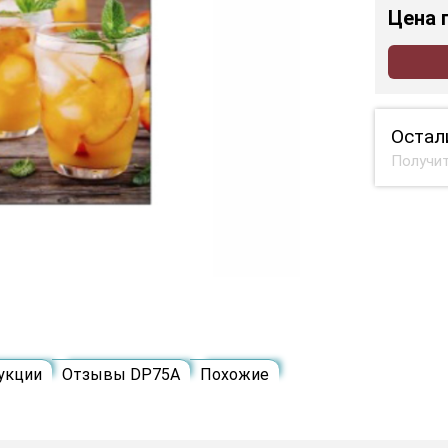
Цена
Остал
Получит
укции
Отзывы DP75A
Похожие