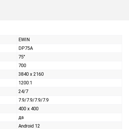
EWIN
DP75A
75"
700
3840 x 2160
1200:1
24/7
7.9/7.9/7.9/7.9
400 x 400
да
Android 12