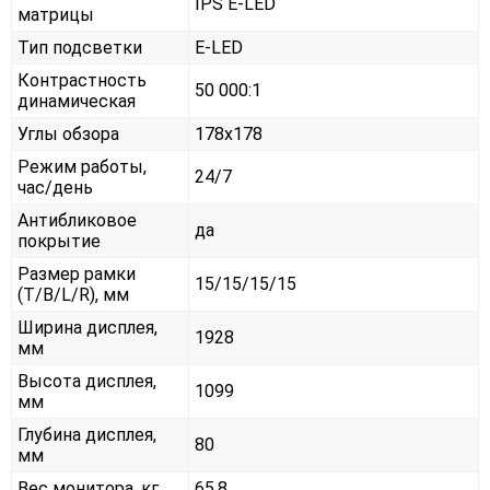
IPS E-LED
матрицы
Тип подсветки
E-LED
Контрастность
50 000:1
динамическая
Углы обзора
178x178
Режим работы,
24/7
час/день
Антибликовое
да
покрытие
Размер рамки
15/15/15/15
(T/B/L/R), мм
Ширина дисплея,
1928
мм
Высота дисплея,
1099
мм
Глубина дисплея,
80
мм
Вес монитора, кг
65,8