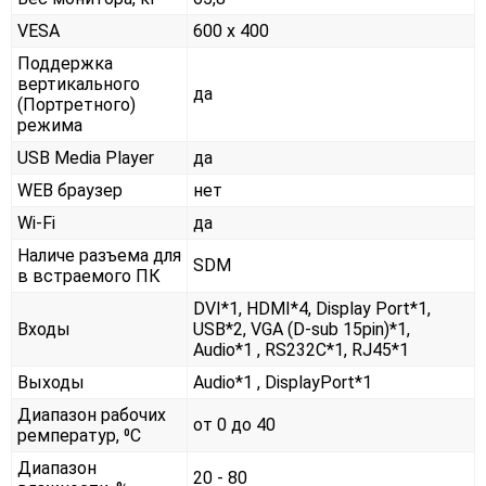
VESA
600 x 400
Поддержка
вертикального
да
(Портретного)
режима
USB Media Player
да
WEB браузер
нет
Wi-Fi
да
Наличе разъема для
SDM
в встраемого ПК
DVI*1, HDMI*4, Display Port*1,
Входы
USB*2, VGA (D-sub 15pin)*1,
Audio*1 , RS232С*1, RJ45*1
Выходы
Audio*1 , DisplayPort*1
Диапазон рабочих
от 0 до 40
ремператур, ⁰С
Диапазон
20 - 80