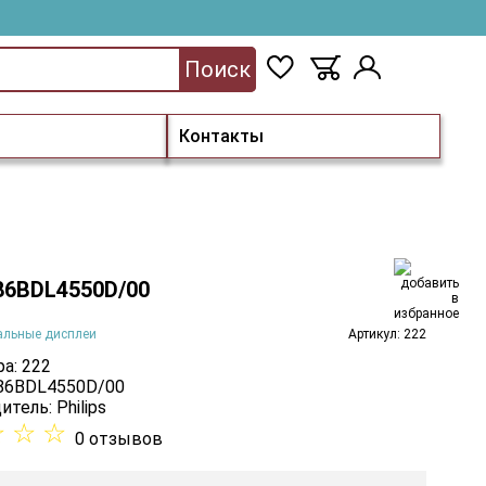
Поиск
Контакты
 86BDL4550D/00
альные дисплеи
Артикул: 222
а: 222
 86BDL4550D/00
итель:
Philips
☆
☆
☆
0 отзывов