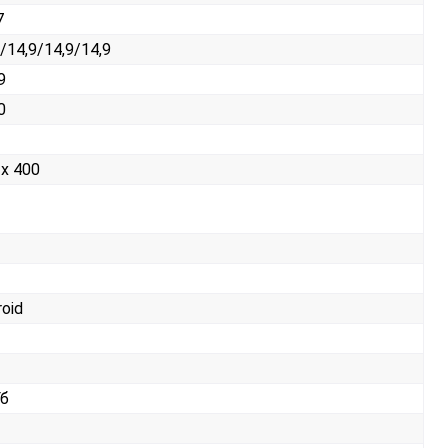
7
/14,9/14,9/14,9
9
0
 x 400
roid
Гб