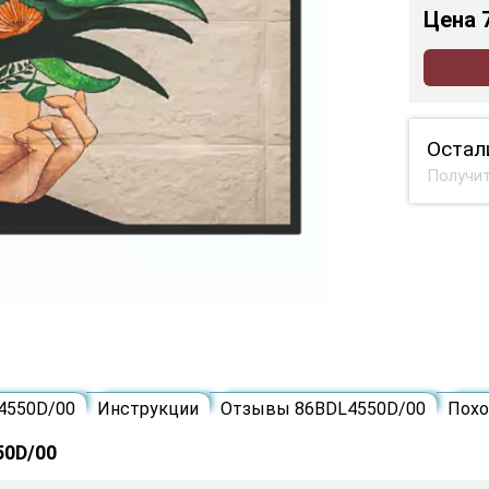
Цена
Остал
Получит
4550D/00
Инструкции
Отзывы 86BDL4550D/00
Пох
50D/00