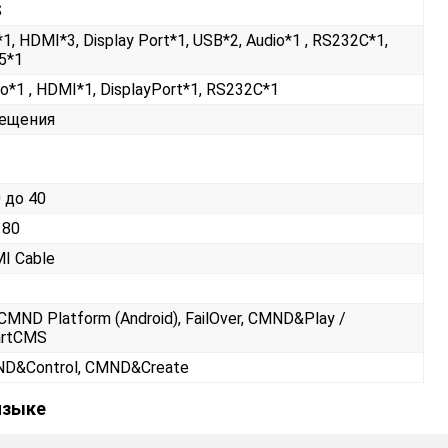
S
1, HDMI*3, Display Port*1, USB*2, Audio*1 , RS232С*1,
5*1
io*1 , HDMI*1, DisplayPort*1, RS232С*1
ещения
0 до 40
 80
I Cable
 CMND Platform (Android), FailOver, CMND&Play /
rtCMS
D&Control, CMND&Create
языке