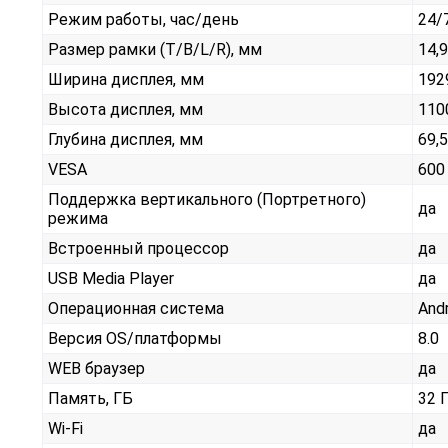
Режим работы, час/день
24/
Размер рамки (T/B/L/R), мм
14,9
Ширина дисплея, мм
192
Высота дисплея, мм
110
Глубина дисплея, мм
69,5
VESA
600
Поддержка вертикального (Портретного)
да
режима
Встроенный процессор
да
USB Media Player
да
Операционная система
And
Версия OS/платформы
8.0
WEB браузер
да
Память, ГБ
32 
Wi-Fi
да