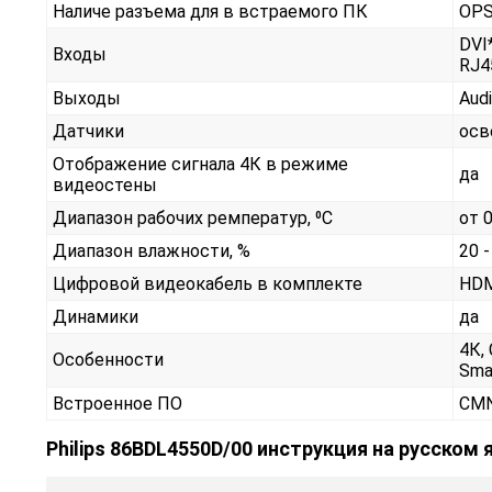
Наличе разъема для в встраемого ПК
OP
DVI*
Входы
RJ4
Выходы
Aud
Датчики
осв
Отображение сигнала 4К в режиме
да
видеостены
Диапазон рабочих ремператур, ⁰С
от 
Диапазон влажности, %
20 -
Цифровой видеокабель в комплекте
HDM
Динамики
да
4К,
Особенности
Sma
Встроенное ПО
CMN
Philips 86BDL4550D/00 инструкция на русском 