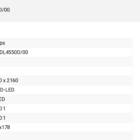
D/00.
ips
DL4550D/00
0 x 2160
 D-LED
ED
0:1
0:1
x178