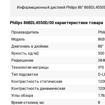
Информационный дисплей Philips 86" 86BDL4550
Philips 86BDL4550D/00 характеристики товара
Производитель
Phil
Модель
86B
Диагональ в дюймах
86"
Яркость, кд/м2
500
Разрешение
384
Технология матрицы
IPS
Тип подсветки
D-L
Контрастность статическая
120
Контрастность динамическая
120
Углы обзора
178
Время отклика, мс
8