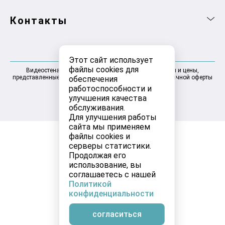
Контакты
Этот сайт использует
файлы cookies для
Видеостена Омск 2025-2026 © Информация, товары и цены,
представленные на сайте, не являются договором публичной оферты
обеспечения
работоспособности и
улучшения качества
обслуживания.
Для улучшения работы
сайта мы применяем
файлы cookies и
серверы статистики.
Продолжая его
использование, вы
соглашаетесь с нашей
Политикой
конфиденциальности
согласиться