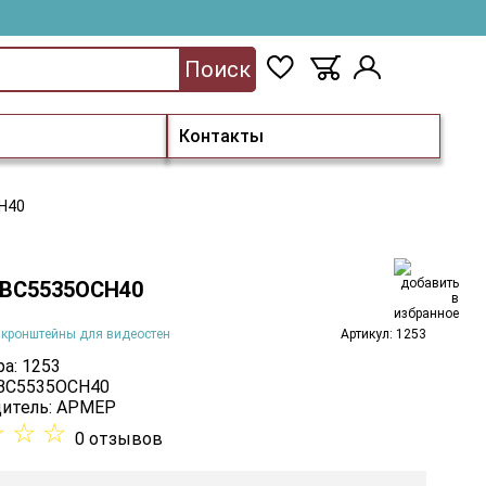
Поиск
Контакты
Н40
ВС5535ОСН40
 кронштейны для видеостен
Артикул: 1253
а: 1253
 ВС5535ОСН40
итель:
АРМЕР
☆
☆
☆
0 отзывов