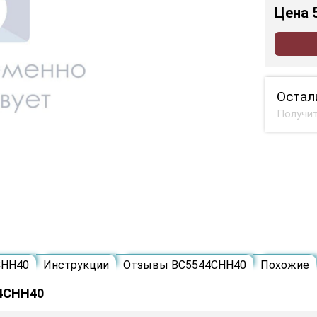
Цена
Остал
Получит
СНН40
Инструкции
Отзывы ВС5544СНН40
Похожие
44СНН40