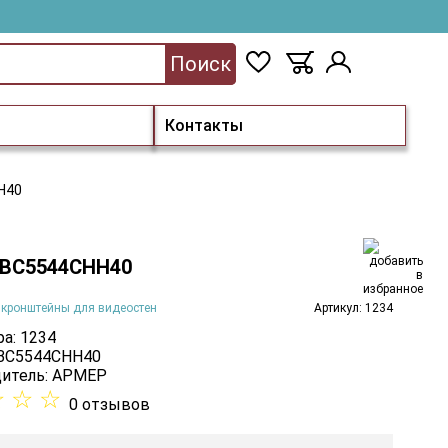
Поиск
Контакты
Н40
ВС5544СНН40
 кронштейны для видеостен
Артикул: 1234
а: 1234
 ВС5544СНН40
итель:
АРМЕР
☆
☆
☆
0 отзывов