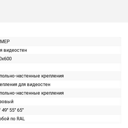
РМЕР
я видеостен
0х600
польно-настенные крепления
епления для видеостен
польно-настенные крепления
зовый
 49" 55" 65"
бой по RAL