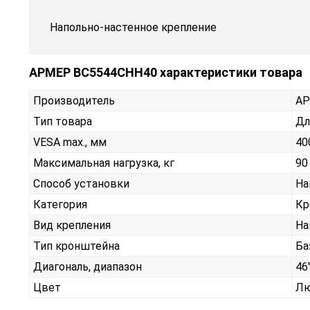
Напольно-настенное крепление
АРМЕР ВС5544СНН40 характеристики товара
Производитель
А
Тип товара
Дл
VESA max., мм
40
Максимальная нагрузка, кг
90
Способ установки
На
Категория
Кр
Вид крепления
На
Тип кронштейна
Ба
Диагональ, диапазон
46"
Цвет
Лю