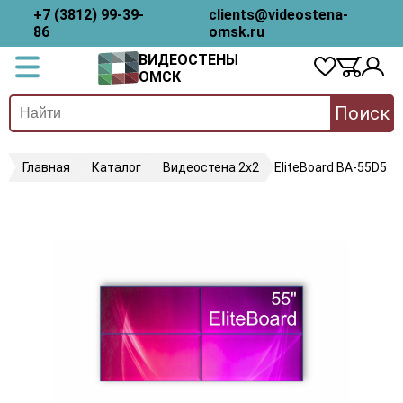
+7 (3812) 99-39-
clients@videostena-
86
omsk.ru
ВИДЕОСТЕНЫ
ОМСК
Поиск
Главная
Каталог
Видеостена 2x2
EliteBoard BA-55D5