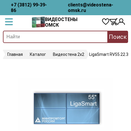
+7 (3812) 99-39-
clients@videostena-
86
omsk.ru
ВИДЕОСТЕНЫ
ОМСК
Поиск
Главная
Каталог
Видеостена 2x2
LigaSmart RV55.22.35