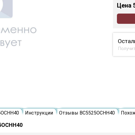
Цена
Остал
Получит
5ОСНН40
Инструкции
Отзывы ВС5525ОСНН40
Похо
25ОСНН40