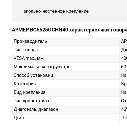
Напольно-настенное крепление
АРМЕР ВС5525ОСНН40 характеристики товар
Производитель
А
Тип товара
Дл
VESA max., мм
40
Максимальная нагрузка, кг
60
Способ установки
На
Категория
Кр
Вид крепления
На
Тип кронштейна
От
Диагональ, диапазон
46"
Цвет
Лю