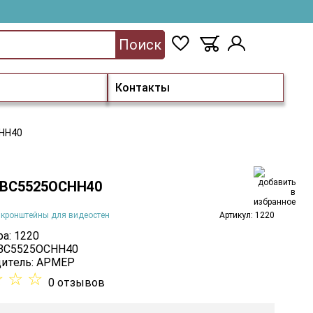
Поиск
Контакты
НН40
 ВС5525ОСНН40
 кронштейны для видеостен
Артикул: 1220
а: 1220
 ВС5525ОСНН40
итель:
АРМЕР
☆
☆
☆
0 отзывов