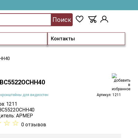
Поиск
Контакты
НН40
 ВС5522ОСНН40
 кронштейны для видеостен
Артикул: 1211
а: 1211
 ВС5522ОСНН40
итель:
АРМЕР
☆
☆
☆
0 отзывов