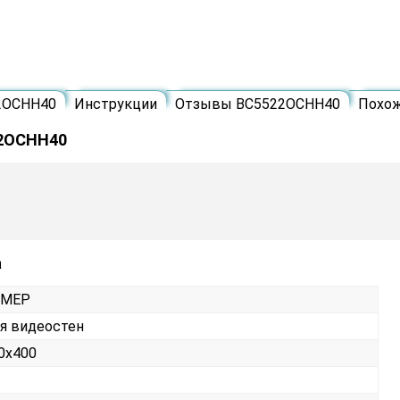
2ОСНН40
Инструкции
Отзывы ВС5522ОСНН40
Похо
22ОСНН40
а
РМЕР
я видеостен
0х400