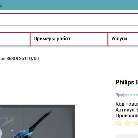
u
Примеры работ
Услуги
lips 86BDL3511Q/00
Philips
Профессион
Код товар
Артикул:
Производ
☆
☆