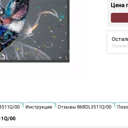
Цена
Остал
Получит
3511Q/00
Инструкции
Отзывы 86BDL3511Q/00
Пох
11Q/00