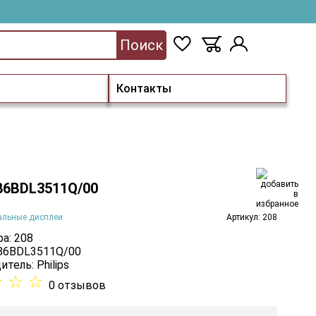
Поиск
Контакты
 86BDL3511Q/00
альные дисплеи
Артикул: 208
а: 208
 86BDL3511Q/00
итель:
Philips
☆
☆
☆
0 отзывов