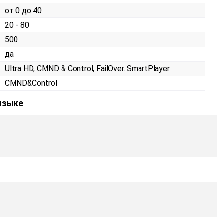
от 0 до 40
20 - 80
500
да
Ultra HD, CMND & Control, FailOver, SmartPlayer
CMND&Control
 языке