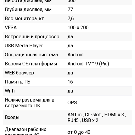
Высота дисплея, мм
560
Глубина дисплея, мм
77
Вес монитора, кг
7,6
VESA
100 x 200
Встроенный процессор
да
USB Media Player
да
Операционная система
Android
Версия OS/платформы
Android TV™ 9 (Pie)
WEB браузер
да
Память, ГБ
16
Wi-Fi
да
Наличе разъема для в
OPS
встраемого ПК
ANT in , CL-slot , HDMI x 3 ,
Входы
RJ45 , USB x 2
Диапазон рабочих
от 0 до 40