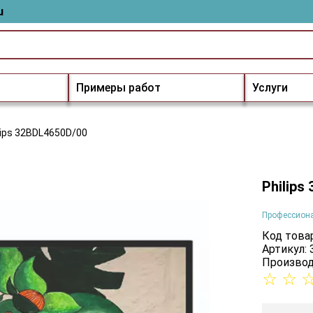
u
Примеры работ
Услуги
lips 32BDL4650D/00
Philips
Профессион
Код товар
Артикул:
Производ
☆
☆