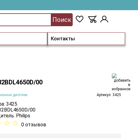
Поиск
Контакты
 32BDL4650D/00
альные дисплеи
Артикул: 3425
а: 3425
 32BDL4650D/00
итель:
Philips
☆
☆
☆
0 отзывов