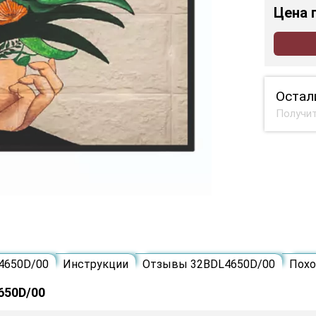
Цена
Остал
Получит
4650D/00
Инструкции
Отзывы 32BDL4650D/00
Пох
650D/00