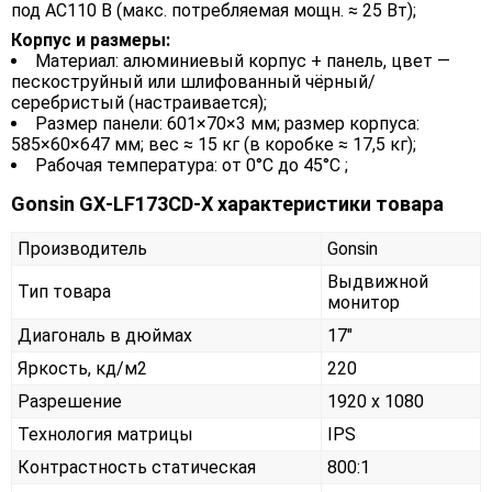
под AC110 В (макс. потребляемая мощн. ≈ 25 Вт);
Корпус и размеры:
Материал: алюминиевый корпус + панель, цвет —
пескоструйный или шлифованный чёрный/
серебристый (настраивается);
Размер панели: 601×70×3 мм; размер корпуса:
585×60×647 мм; вес ≈ 15 кг (в коробке ≈ 17,5 кг);
Рабочая температура: от 0°C до 45°C ;
Gonsin GX‑LF173CD‑X характеристики товара
Производитель
Gonsin
Выдвижной
Тип товара
монитор
Диагональ в дюймах
17"
Яркость, кд/м2
220
Разрешение
1920 x 1080
Технология матрицы
IPS
Контрастность статическая
800:1