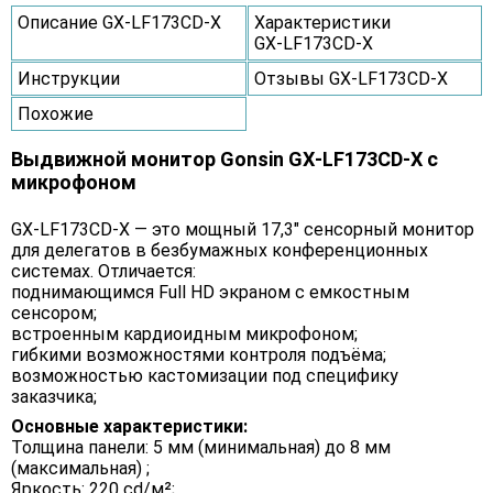
Описание GX‑LF173CD‑X
Характеристики
GX‑LF173CD‑X
Инструкции
Отзывы GX‑LF173CD‑X
Похожие
Выдвижной монитор Gonsin GX‑LF173CD‑X с
микрофоном
GX‑LF173CD‑X — это мощный 17,3″ сенсорный монитор
для делегатов в безбумажных конференционных
системах. Отличается:
поднимающимся Full HD экраном с емкостным
сенсором;
встроенным кардиоидным микрофоном;
гибкими возможностями контроля подъёма;
возможностью кастомизации под специфику
заказчика;
Основные характеристики:
Толщина панели: 5 мм (минимальная) до 8 мм
(максимальная) ;
Яркость: 220 cd/м²;