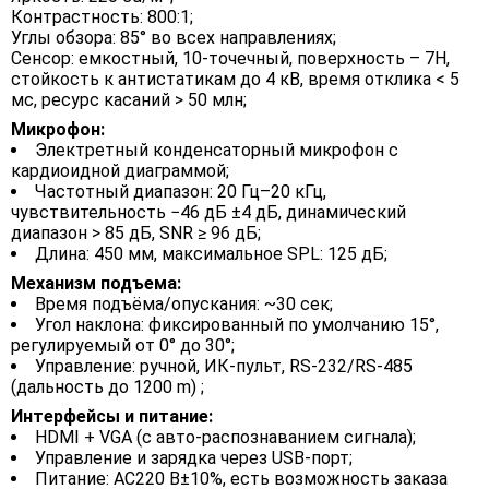
Контрастность: 800:1;
Углы обзора: 85° во всех направлениях;
Сенсор: емкостный, 10‑точечный, поверхность – 7H,
стойкость к антистатикам до 4 кВ, время отклика < 5
мс, ресурс касаний > 50 млн;
Микрофон:
Электретный конденсаторный микрофон с
кардиоидной диаграммой;
Частотный диапазон: 20 Гц–20 кГц,
чувствительность −46 дБ ±4 дБ, динамический
диапазон > 85 дБ, SNR ≥ 96 дБ;
Длина: 450 мм, максимальное SPL: 125 дБ;
Механизм подъема:
Время подъёма/опускания: ~30 сек;
Угол наклона: фиксированный по умолчанию 15°,
регулируемый от 0° до 30°;
Управление: ручной, ИК‑пульт, RS‑232/RS‑485
(дальность до 1200 m) ;
Интерфейсы и питание:
HDMI + VGA (с авто‑распознаванием сигнала);
Управление и зарядка через USB-порт;
Питание: AC220 В±10%, есть возможность заказа