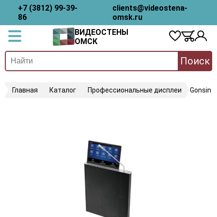
+7 (3812) 99-39-
clients@videostena-
86
omsk.ru
ВИДЕОСТЕНЫ
ОМСК
Поиск
Главная
Каталог
Профессиональные дисплеи
Gonsin 