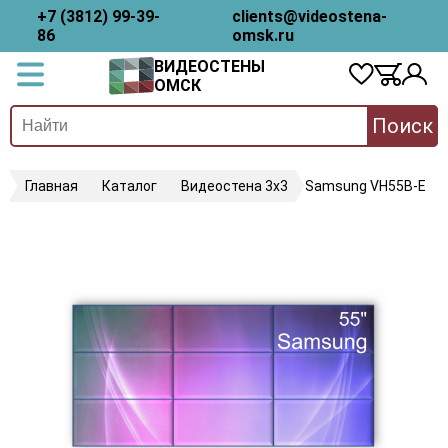
+7 (3812) 99-39-
clients@videostena-
86
omsk.ru
ВИДЕОСТЕНЫ
ОМСК
Поиск
Главная
Каталог
Видеостена 3х3
Samsung VH55B-E