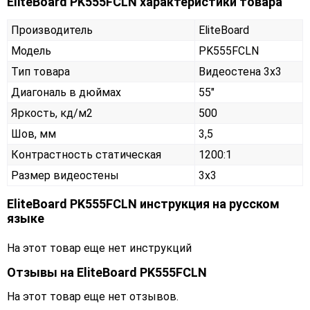
EliteBoard PK555FCLN характеристики товара
Производитель
EliteBoard
Модель
PK555FCLN
Тип товара
Видеостена 3х3
Диагональ в дюймах
55"
Яркость, кд/м2
500
Шов, мм
3,5
Контрастность статическая
1200:1
Размер видеостены
3x3
EliteBoard PK555FCLN инструкция на русском
языке
На этот товар еще нет инструкций
Отзывы на
EliteBoard PK555FCLN
На этот товар еще нет отзывов.