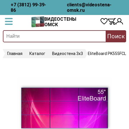
+7 (3812) 99-39-
clients@videostena-
86
omsk.ru
ВИДЕОСТЕНЫ
ОМСК
Поиск
Главная
Каталог
Видеостена 3х3
EliteBoard PK555FCLN