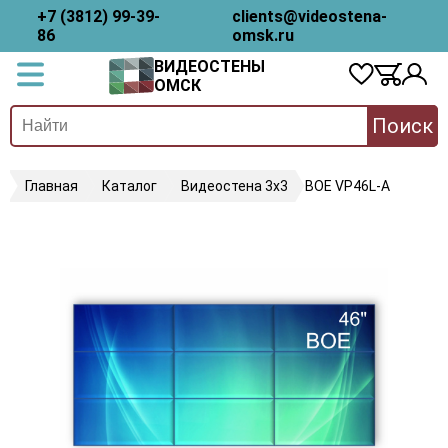
+7 (3812) 99-39-
clients@videostena-
86
omsk.ru
ВИДЕОСТЕНЫ
ОМСК
Поиск
Главная
Каталог
Видеостена 3х3
BOE VP46L-A