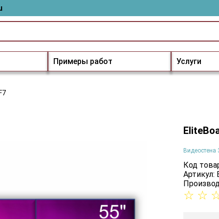
u
Примеры работ
Услуги
F7
EliteBo
Видеостена 
Код товар
Артикул:
Производ
☆
☆