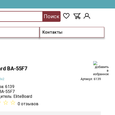
Поиск
Контакты
ard BA-55F7
3х2
Артикул: 6139
а: 6139
 BA-55F7
итель:
EliteBoard
☆
☆
☆
0 отзывов