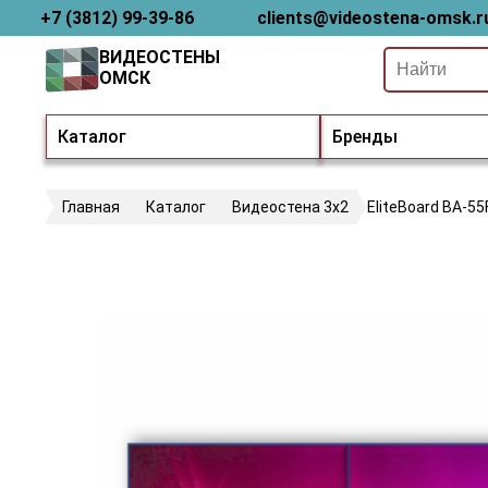
+7 (3812) 99-39-86
clients@videostena-omsk.r
ВИДЕОСТЕНЫ
ОМСК
Каталог
Бренды
Главная
Каталог
Видеостена 3х2
EliteBoard BA-55