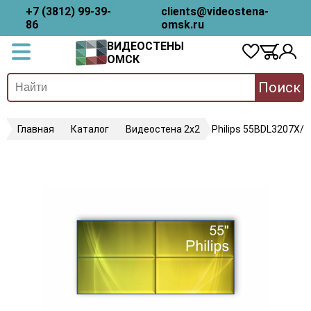
+7 (3812) 99-39-
clients@videostena-
86
omsk.ru
ВИДЕОСТЕНЫ
ОМСК
Поиск
Главная
Каталог
Видеостена 2x2
Philips 55BDL3207X/0