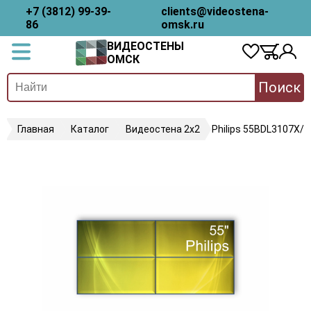
+7 (3812) 99-39-
clients@videostena-
86
omsk.ru
ВИДЕОСТЕНЫ
ОМСК
Поиск
Главная
Каталог
Видеостена 2x2
Philips 55BDL3107X/0