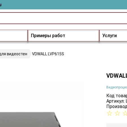
u
Примеры работ
Услуги
для видеостен
VDWALL LVP615S
VDWALL
Видеопроцес
Код товар
Артикул:
Производ
☆
☆