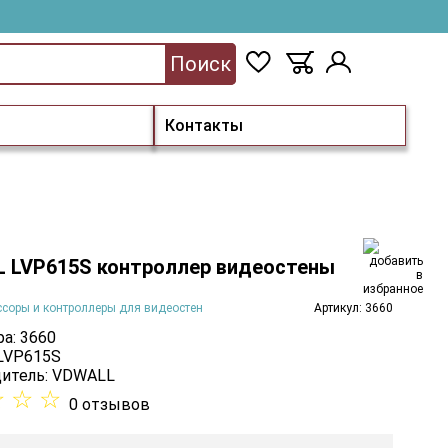
Поиск
Контакты
 LVP615S контроллер видеостены
соры и контроллеры для видеостен
Артикул: 3660
а: 3660
 LVP615S
итель:
VDWALL
☆
☆
☆
0 отзывов