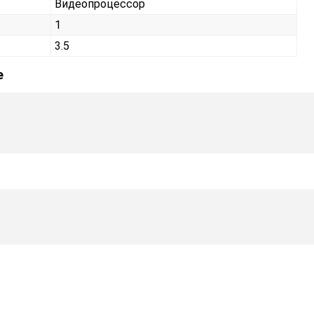
Видеопроцессор
1
3.5
е