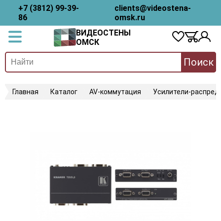
+7 (3812) 99-39-
clients@videostena-
86
omsk.ru
ВИДЕОСТЕНЫ
ОМСК
Поиск
Главная
Каталог
AV-коммутация
Усилители-распред