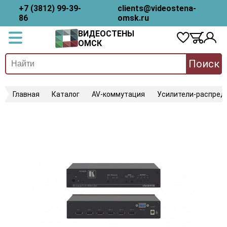
+7 (3812) 99-39-
clients@videostena-
86
omsk.ru
ВИДЕОСТЕНЫ
ОМСК
Поиск
Главная
Каталог
AV-коммутация
Усилители-распред