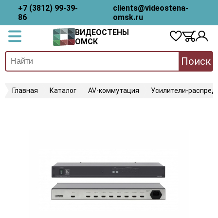
+7 (3812) 99-39-
clients@videostena-
86
omsk.ru
ВИДЕОСТЕНЫ
ОМСК
Поиск
Главная
Каталог
AV-коммутация
Усилители-распред