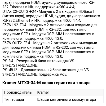
пара), передача HDMI, аудио, двунаправленного RS-
232,Ethernet и ИК; поддержка 4К60 4:4:4;
DTAxrC2-OUT2-F34 -Модуль c 2 выходами HDBaseT
(витая пара), передача HDMI, аудио, двунаправленного
RS-232,Ethernet и ИК; поддержка 4К60 4:4:4;
F676-IN2-F34 - Модуль с 2 оптическими входами для
передачи сигнала HDMI и RS-232, совместим с
модулями SFP+. Модули OSP-MM1 поставляются в
комплекте; поддержка 4К60 4:2:0;
F676-OUT2-F34 - Модуль с 2 оптическими выходами
для передачи сигнала HDMI и RS-232, совместим с
модулями SFP+. Модули OSP-MM1 поставляются в
комплекте; поддержка 4К60 4:2:0;
PS-34 - Резервный блок питания для VS-
34FD/STANDALONE;
PS-4812 - Дополнительный блок питания для VS-
34FD/STANDALONE; поддержка PoE;
Kramer MTX3-34-M характеристики товара
Производитель
Kramer
Тип товара
Шасси матричного коммутатора