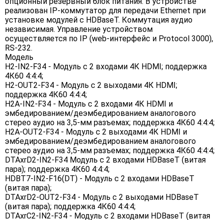
опционный резервный блок питания. В устройстве
реализован IP-коммутатор для передачи Ethernet при
установке модулей с HDBaseT. Коммутация аудио
независимая. Управление устройством
осуществляется по IP (web-интерфейс и Protocol 3000),
RS-232.
Модель
H2-IN2-F34 - Модуль c 2 входами 4К HDMI; поддержка
4К60 4:4:4;
H2-OUT2-F34 - Модуль c 2 выходами 4К HDMI;
поддержка 4К60 4:4:4;
H2A-IN2-F34 - Модуль c 2 входами 4К HDMI и
эмбедированием/деэмбедированием аналогового
стерео аудио на 3,5-мм разъемах; поддержка 4К60 4:4:4;
H2A-OUT2-F34 - Модуль c 2 выходами 4К HDMI и
эмбедированием/деэмбедированием аналогового
стерео аудио на 3,5-мм разъемах; поддержка 4К60 4:4:4;
DTAxrD2-IN2-F34 Модуль c 2 входами HDBaseT (витая
пара); поддержка 4К60 4:4:4;
HDBT7-IN2-F16(DT) - Модуль c 2 входами HDBaseT
(витая пара);
DTAxrD2-OUT2-F34 - Модуль c 2 выходами HDBaseT
(витая пара); поддержка 4К60 4:4:4;
DTAxrC2-IN2-F34 - Модуль c 2 входами HDBaseT (витая