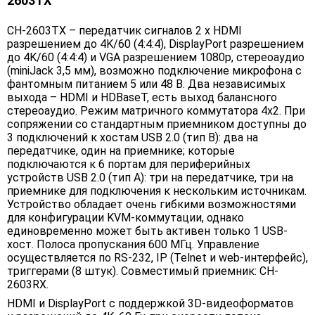
2603TX
CH-2603TX – передатчик сигналов 2 х HDMI
разрешением до 4K/60 (4:4:4), DisplayPort разрешением
до 4K/60 (4:4:4) и VGA разрешением 1080p, стереоаудио
(miniJack 3,5 мм), возможно подключение микрофона с
фантомным питанием 5 или 48 В. Два независимых
выхода – HDMI и HDBaseT, есть выход балансного
стереоаудио. Режим матричного коммутатора 4х2. При
сопряжении со стандартным приемником доступны до
3 подключений к хостам USB 2.0 (тип B): два на
передатчике, один на приемнике; которые
подключаются к 6 портам для периферийных
устройств USB 2.0 (тип A): три на передатчике, три на
приемнике для подключения к нескольким источникам.
Устройство обладает очень гибкими возможностями
для конфигурации KVM-коммутации, однако
единовременно может быть активен только 1 USB-
хост. Полоса пропускания 600 МГц. Управление
осуществляется по RS-232, IP (Telnet и web-интерфейс),
триггерами (8 штук). Совместимый приемник: CH-
2603RX.
HDMI и DisplayPort с поддержкой 3D-видеоформатов