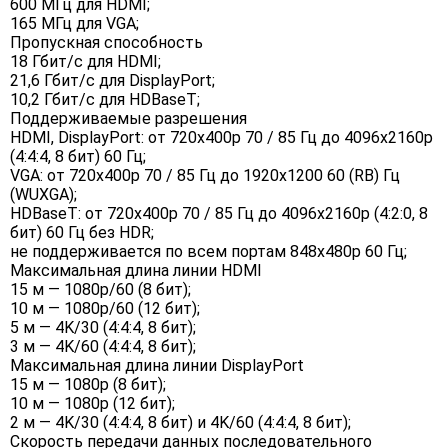
600 МГц для HDMI;
165 МГц для VGA;
Пропускная способность
18 Гбит/с для HDMI;
21,6 Гбит/с для DisplayPort;
10,2 Гбит/с для HDBaseT;
Поддерживаемые разрешения
HDMI, DisplayPort: от 720x400p 70 / 85 Гц до 4096x2160p
(4:4:4, 8 бит) 60 Гц;
VGA: от 720x400p 70 / 85 Гц до 1920x1200 60 (RB) Гц
(WUXGA);
HDBaseT: от 720x400p 70 / 85 Гц до 4096x2160p (4:2:0, 8
бит) 60 Гц без HDR;
не поддерживается по всем портам 848x480p 60 Гц;
Максимальная длина линии HDMI
15 м — 1080p/60 (8 бит);
10 м — 1080p/60 (12 бит);
5 м — 4K/30 (4:4:4, 8 бит);
3 м — 4K/60 (4:4:4, 8 бит);
Максимальная длина линии DisplayPort
15 м — 1080p (8 бит);
10 м — 1080p (12 бит);
2 м — 4K/30 (4:4:4, 8 бит) и 4K/60 (4:4:4, 8 бит);
Скорость передачи данных последовательного