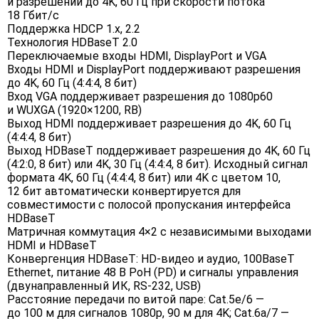
и разрешений до 4K, 60 Гц при скорости потока
18 Гбит/с
Поддержка HDCP 1.х, 2.2
Технология HDBaseT 2.0
Переключаемые входы HDMI, DisplayPort и VGA
Входы HDMI и DisplayPort поддерживают разрешения
до 4K, 60 Гц (4:4:4, 8 бит)
Вход VGA поддерживает разрешения до 1080p60
и WUXGA (1920×1200, RB)
Выход HDMI поддерживает разрешения до 4K, 60 Гц
(4:4:4, 8 бит)
Выход HDBaseT поддерживает разрешения до 4K, 60 Гц
(4:2:0, 8 бит) или 4K, 30 Гц (4:4:4, 8 бит). Исходный сигнал
формата 4K, 60 Гц (4:4:4, 8 бит) или 4K с цветом 10,
12 бит автоматически конвертируется для
совместимости с полосой пропускания интерфейса
HDBaseT
Матричная коммутация 4×2 с независимыми выходами
HDMI и HDBaseT
Конвергенция HDBaseT: HD-видео и аудио, 100BaseT
Ethernet, питание 48 В PoH (PD) и сигналы управления
(двунаправленный ИК, RS-232, USB)
Расстояние передачи по витой паре: Cat.5e/6 —
до 100 м для сигналов 1080p, 90 м для 4K; Cat.6a/7 —