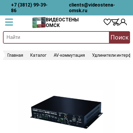
+7 (3812) 99-39-
clients@videostena-
86
omsk.ru
ВИДЕОСТЕНЫ
ОМСК
Поиск
Главная
Каталог
AV-коммутация
Удлинители интерфе