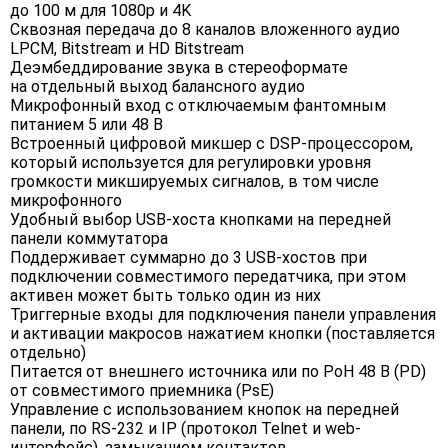
до 100 м для 1080p и 4K
Сквозная передача до 8 каналов вложенного аудио
LPCM, Bitstream и HD Bitstream
Деэмбеддирование звука в стереоформате
на отдельный выход балансного аудио
Микрофонный вход с отключаемым фантомным
питанием 5 или 48 В
Встроенный цифровой микшер с DSP-процессором,
который используется для регулировки уровня
громкости микшируемых сигналов, в том числе
микрофонного
Удобный выбор USB-хоста кнопками на передней
панели коммутатора
Поддерживает суммарно до 3 USB-хостов при
подключении совместимого передатчика, при этом
активен может быть только один из них
Триггерные входы для подключения панели управления
и активации макросов нажатием кнопки (поставляется
отдельно)
Питается от внешнего источника или по PoH 48 В (PD)
от совместимого приемника (PsE)
Управление с использованием кнопок на передней
панели, по RS-232 и IP (протокол Telnet и web-
интерфейс), замыканием контактов