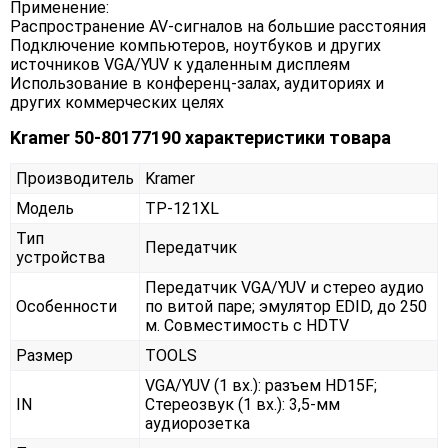
Применение:
Распространение AV-сигналов на большие расстояния
Подключение компьютеров, ноутбуков и других
источников VGA/YUV к удаленным дисплеям
Использование в конференц-залах, аудиториях и
других коммерческих целях
Kramer 50-80177190 характеристики товара
Производитель
Kramer
Модель
TP-121XL
Тип
Передатчик
устройства
Передатчик VGA/YUV и стерео аудио
Особенности
по витой паре; эмулятор EDID, до 250
м. Совместимость с HDTV
Размер
TOOLS
VGA/YUV (1 вх.): разъем HD15F;
IN
Стереозвук (1 вх.): 3,5-мм
аудиорозетка