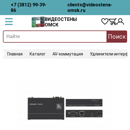
+7 (3812) 99-39-
clients@videostena-
86
omsk.ru
ВИДЕОСТЕНЫ
ОМСК
Поиск
Главная
Каталог
AV-коммутация
Удлинители интерфе