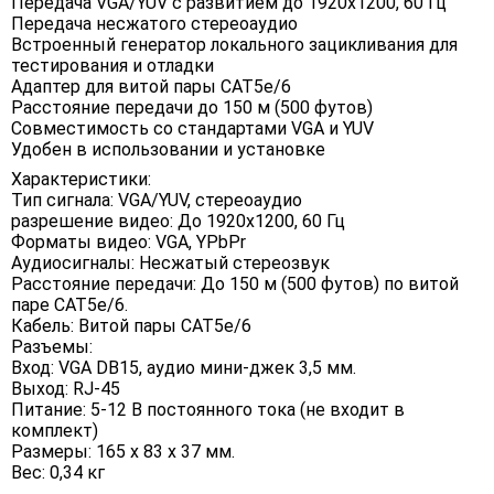
Передача VGA/YUV с развитием до 1920x1200, 60 Гц
Передача несжатого стереоаудио
Встроенный генератор локального зацикливания для
тестирования и отладки
Адаптер для витой пары CAT5e/6
Расстояние передачи до 150 м (500 футов)
Совместимость со стандартами VGA и YUV
Удобен в использовании и установке
Характеристики:
Тип сигнала: VGA/YUV, стереоаудио
разрешение видео: До 1920х1200, 60 Гц
Форматы видео: VGA, YPbPr
Аудиосигналы: Несжатый стереозвук
Расстояние передачи: До 150 м (500 футов) по витой
паре CAT5e/6.
Кабель: Витой пары CAT5e/6
Разъемы:
Вход: VGA DB15, аудио мини-джек 3,5 мм.
Выход: RJ-45
Питание: 5-12 В постоянного тока (не входит в
комплект)
Размеры: 165 х 83 х 37 мм.
Вес: 0,34 кг