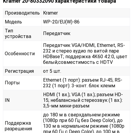
Kramer 20-80332090 характеристики товара
Производитель
Kramer
Модель
WP-20/EU(W)-86
Тип
Передатчик
устройства
Передатчик VGA/HDMI, Ethernet, RS-
232 и стерео аудио по витой паре
Особенности
HDBaseT; поддержка 4К60 4:2:0, цвет
белый;совместимость с HDTV
Регистрация
от 5 шт.
Ethernet (1 порт): разъем RJ-45; RS-
Порты
232 (1 порт): 3-конт. блок клемм
HDMI (1 вх.); VGA (1 вх.); разъем HD-
IN
15; небалансный стереозвук (1 вх.):
3,5-мм мини-разъем
до 180 м в сверхдальнем режиме
(1080p при 60 Гц без Deep Color), до
Поддержка
130 м в нормальном режиме (1080p
разрешения
при 60 Гц с Deep Color), до 100 м в