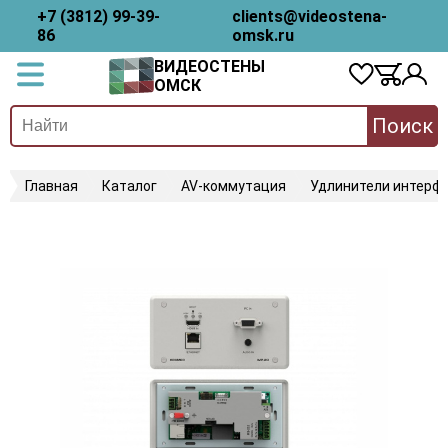
+7 (3812) 99-39-
clients@videostena-
86
omsk.ru
ВИДЕОСТЕНЫ
ОМСК
Поиск
Главная
Каталог
AV-коммутация
Удлинители интерфе