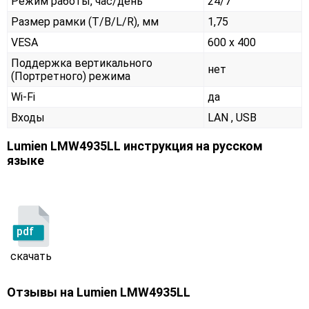
Режим работы, час/день
24/7
Размер рамки (T/B/L/R), мм
1,75
VESA
600 x 400
Поддержка вертикального
нет
(Портретного) режима
Wi-Fi
да
Входы
LAN , USB
Lumien LMW4935LL инструкция на русском
языке
pdf
скачать
Отзывы на
Lumien LMW4935LL