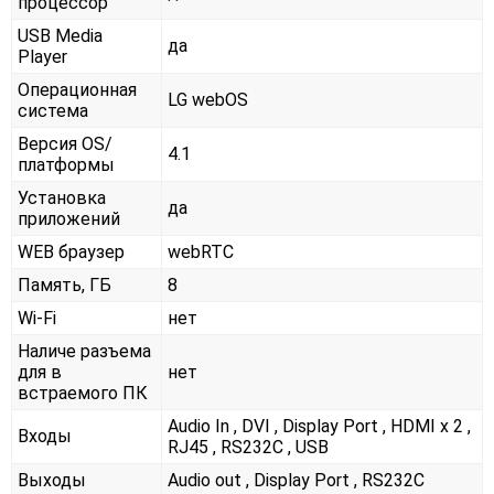
процессор
USB Media
да
Player
Операционная
LG webOS
система
Версия OS/
4.1
платформы
Установка
да
приложений
WEB браузер
webRTC
Память, ГБ
8
Wi-Fi
нет
Наличе разъема
для в
нет
встраемого ПК
Audio In , DVI , Display Port , HDMI x 2 ,
Входы
RJ45 , RS232С , USB
Выходы
Audio out , Display Port , RS232С