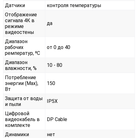
Датчики
контроля температуры
Отображение
сигнала 4К в
да
режиме
видеостены
Диапазон
рабочих
от 0 до 40
ремператур, ⁰С
Диапазон
10 - 80
влажности, %
Потребление
энергии (Max),
150
Вт
Защита от воды
IP5X
и пыли
Цифровой
видеокабель в
DP Cable
комплекте
Динамики
нет