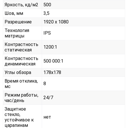
Яркость, кд/м2
500
Шов, мм
3,5
Разрешение
1920 x 1080
Технология
IPS
матрицы
Контрастность
1200:1
статическая
Контрастность
500 000:1
динамическая
Углы обзора
178x178
Время отклика,
8
мс
Режим работы,
24/7
час/день
Защитное
стекло,
нет
устойчивое к
царапинам