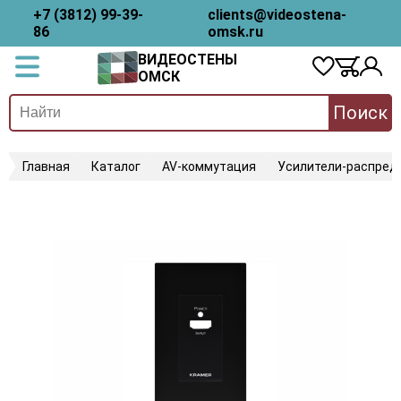
+7 (3812) 99-39-
clients@videostena-
86
omsk.ru
ВИДЕОСТЕНЫ
ОМСК
Поиск
Главная
Каталог
AV-коммутация
Усилители-распред