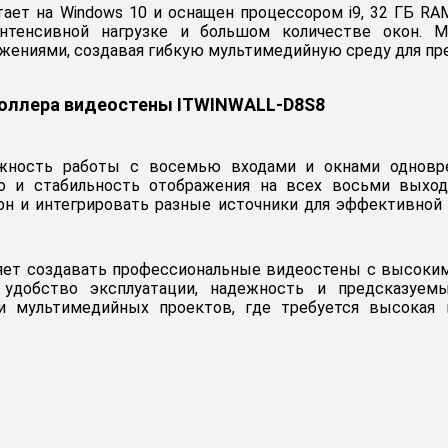
ет на Windows 10 и оснащен процессором i9, 32 ГБ RAM
тенсивной нагрузке и большом количестве окон. М
жениями, создавая гибкую мультимедийную среду для пр
оллера видеостены ITWINWALL-D8S8
жность работы с восемью входами и окнами одновре
о и стабильность отображения на всех восьми выход
он и интегрировать разные источники для эффективной 
яет создавать профессиональные видеостены с высоким
удобство эксплуатации, надежность и предсказуем
и мультимедийных проектов, где требуется высокая п