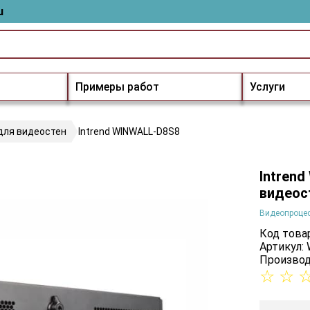
u
Примеры работ
Услуги
для видеостен
Intrend WINWALL-D8S8
Intren
видеос
Видеопроцес
Код товар
Артикул:
Производ
☆
☆