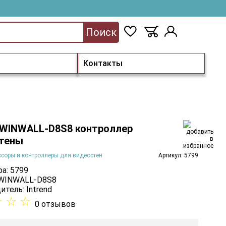
Поиск
Контакты
d WINWALL-D8S8 контроллер
тены
соры и контроллеры для видеостен
Артикул: 5799
а: 5799
 WINWALL-D8S8
итель:
Intrend
☆
☆
☆
0 отзывов