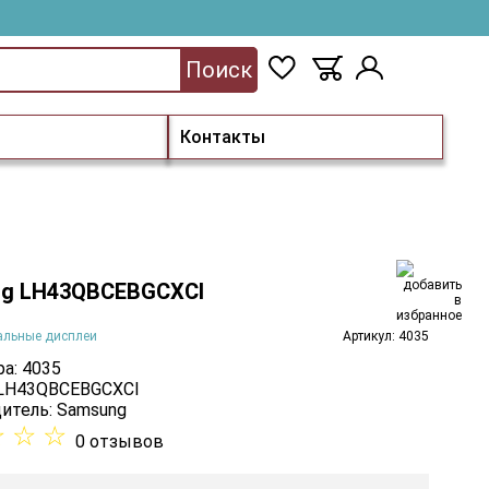
Поиск
Контакты
g LH43QBCEBGCXCI
альные дисплеи
Артикул: 4035
а: 4035
 LH43QBCEBGCXCI
итель:
Samsung
☆
☆
☆
0 отзывов