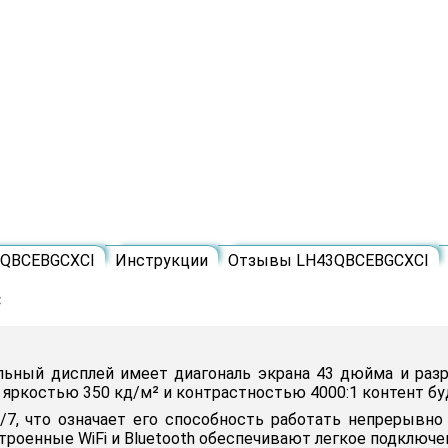
3QBCEBGCXCI
Инструкции
Отзывы LH43QBCEBGCXCI
C
ный дисплей имеет диагональ экрана 43 дюйма и разреш
 яркостью 350 кд/м² и контрастностью 4000:1 контент бу
, что означает его способность работать непрерывно 
роенные WiFi и Bluetooth обеспечивают легкое подключен