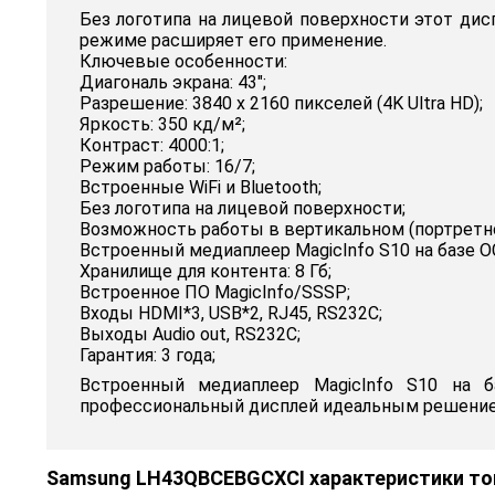
Без логотипа на лицевой поверхности этот ди
режиме расширяет его применение.
Ключевые особенности:
Диагональ экрана: 43″;
Разрешение: 3840 х 2160 пикселей (4K Ultra HD);
Яркость: 350 кд/м²;
Контраст: 4000:1;
Режим работы: 16/7;
Встроенные WiFi и Bluetooth;
Без логотипа на лицевой поверхности;
Возможность работы в вертикальном (портретн
Встроенный медиаплеер MagicInfo S10 на базе ОС
Хранилище для контента: 8 Гб;
Встроенное ПО MagicInfo/SSSP;
Входы HDMI*3, USB*2, RJ45, RS232С;
Выходы Audio out, RS232С;
Гарантия: 3 года;
Встроенный медиаплеер MagicInfo S10 на б
профессиональный дисплей идеальным решение
Samsung LH43QBCEBGCXCI характеристики то