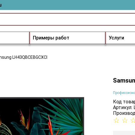
u
Примеры работ
Услуги
msung LH43QBCEBGCXCI
Samsun
Профессион
Код товар
Артикул:
Производ
☆
☆