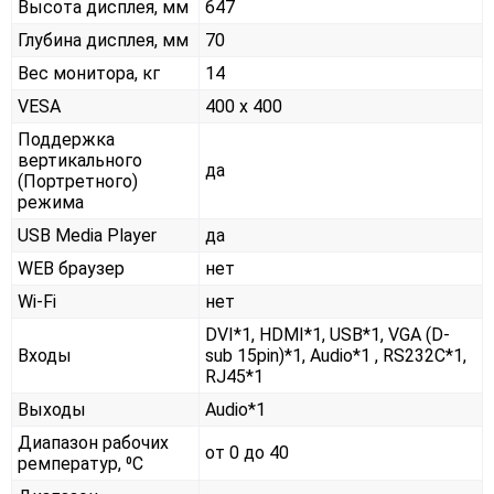
Высота дисплея, мм
647
Глубина дисплея, мм
70
Вес монитора, кг
14
VESA
400 x 400
Поддержка
вертикального
да
(Портретного)
режима
USB Media Player
да
WEB браузер
нет
Wi-Fi
нет
DVI*1, HDMI*1, USB*1, VGA (D-
Входы
sub 15pin)*1, Audio*1 , RS232С*1,
RJ45*1
Выходы
Audio*1
Диапазон рабочих
от 0 до 40
ремператур, ⁰С