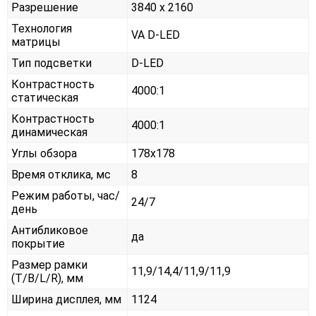
Разрешение
3840 x 2160
Технология
VA D-LED
матрицы
Тип подсветки
D-LED
Контрастность
4000:1
статическая
Контрастность
4000:1
динамическая
Углы обзора
178x178
Время отклика, мс
8
Режим работы, час/
24/7
день
Антибликовое
да
покрытие
Размер рамки
11,9/14,4/11,9/11,9
(T/B/L/R), мм
Ширина дисплея, мм
1124