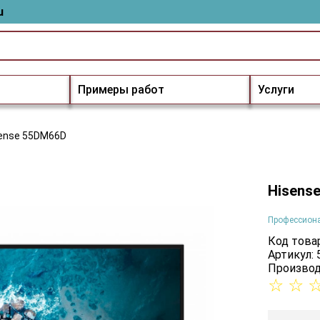
u
Примеры работ
Услуги
ense 55DM66D
Hisens
Профессион
Код товар
Артикул:
Производ
☆
☆