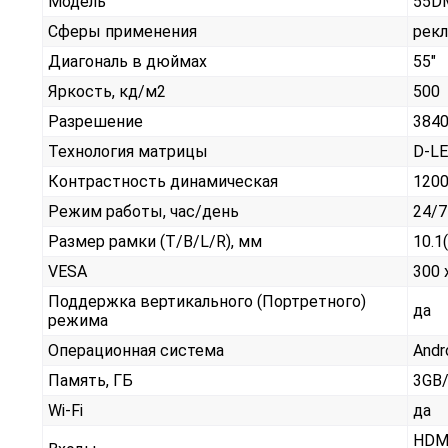
Модель
55D
Сферы применения
рек
Диагональ в дюймах
55"
Яркость, кд/м2
500
Разрешение
3840
Технология матрицы
D-L
Контрастность динамическая
1200
Режим работы, час/день
24/7
Размер рамки (T/B/L/R), мм
10.1
VESA
300 
Поддержка вертикального (Портретного)
да
режима
Операционная система
Andr
Память, ГБ
3GB/
Wi-Fi
да
HDMI