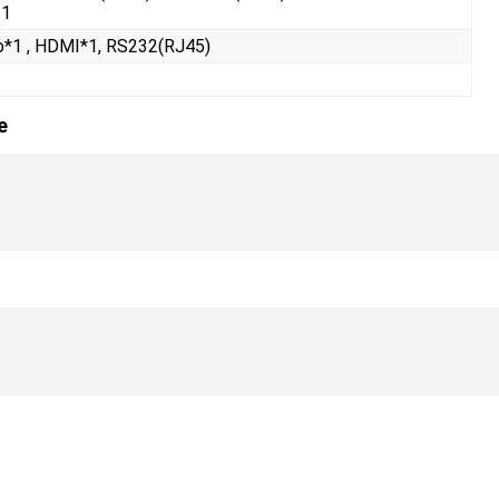
 1
o*1 , HDMI*1, RS232(RJ45)
е