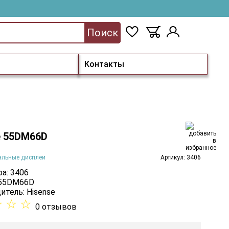
Поиск
Контакты
e 55DM66D
альные дисплеи
Артикул: 3406
а: 3406
 55DM66D
итель:
Hisense
☆
☆
☆
0 отзывов