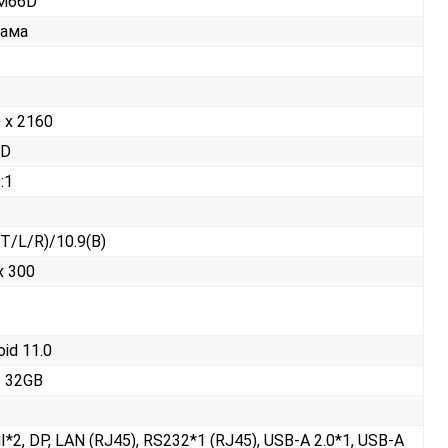
M66D
лама
 x 2160
ED
:1
(T/L/R)/10.9(B)
x 300
oid 11.0
 32GB
*2, DP, LAN (RJ45), RS232*1 (RJ45), USB-A 2.0*1, USB-A