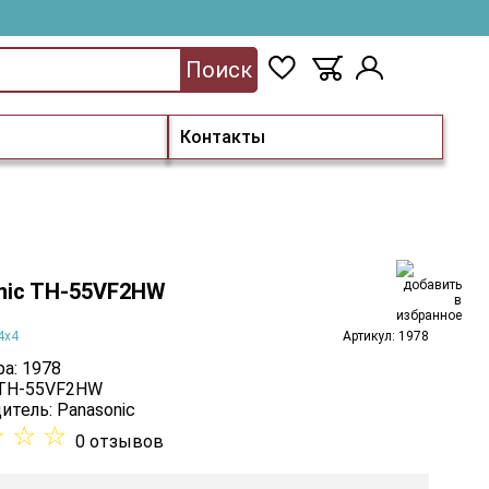
Поиск
Контакты
nic TH-55VF2HW
4х4
Артикул: 1978
а: 1978
 TH-55VF2HW
итель:
Panasonic
☆
☆
☆
0 отзывов