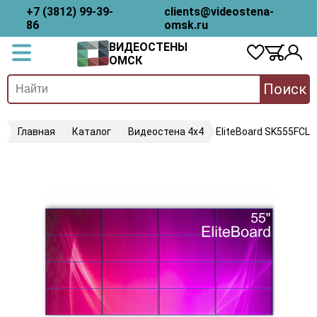
+7 (3812) 99-39-
clients@videostena-
86
omsk.ru
ВИДЕОСТЕНЫ
ОМСК
Поиск
Главная
Каталог
Видеостена 4х4
EliteBoard SK555FCLN