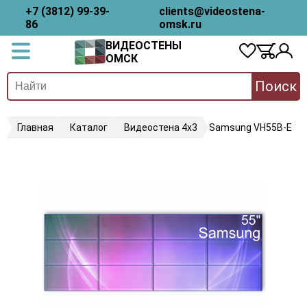
+7 (3812) 99-39-
clients@videostena-
86
omsk.ru
ВИДЕОСТЕНЫ
ОМСК
Поиск
Главная
Каталог
Видеостена 4х3
Samsung VH55B-E