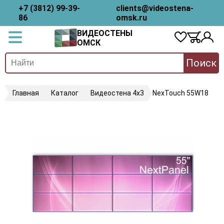
+7 (3812) 99-39-
clients@videostena-
86
omsk.ru
ВИДЕОСТЕНЫ
ОМСК
Поиск
Главная
Каталог
Видеостена 4х3
NexTouch 55W18