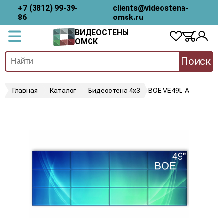
+7 (3812) 99-39-
clients@videostena-
86
omsk.ru
ВИДЕОСТЕНЫ
ОМСК
Поиск
Главная
Каталог
Видеостена 4х3
BOE VE49L-A