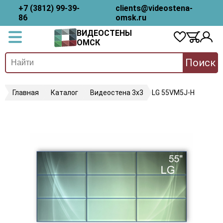
+7 (3812) 99-39-
clients@videostena-
86
omsk.ru
ВИДЕОСТЕНЫ
ОМСК
Поиск
Главная
Каталог
Видеостена 3х3
LG 55VM5J-H